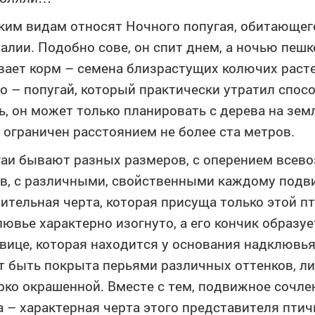
ким видам относят Ночного попугая, обитающег
алии. Подобно сове, он спит днем, а ночью пеш
ает корм – семена близрастущих колючих расте
о – попугай, который практически утратил спос
ь, он может только планировать с дерева на зем
 ограничен расстоянием не более ста метров.
аи бывают разных размеров, с оперением все
в, с различными, свойственными каждому подви
ительная черта, которая присуща только этой пт
ювье характерно изогнуто, а его кончик образу
вице, которая находится у основания надклювья
 быть покрыта перьями различных оттенков, ли
рко окрашенной. Вместе с тем, подвижное сочл
 – характерная черта этого представителя птич