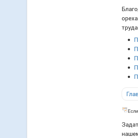
Благо
ореха
труда
П
П
П
П
П
Гла
Если
Задат
нашем