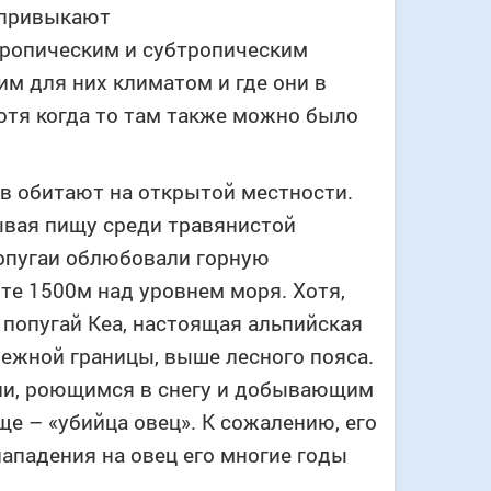
о привыкают
 тропическим и субтропическим
м для них климатом и где они в
отя когда то там также можно было
в обитают на открытой местности.
ывая пищу среди травянистой
опугаи облюбовали горную
те 1500м над уровнем моря. Хотя,
 попугай Кеа, настоящая альпийская
нежной границы, выше лесного пояса.
дии, роющимся в снегу и добывающим
ще – «убийца овец». К сожалению, его
нападения на овец его многие годы