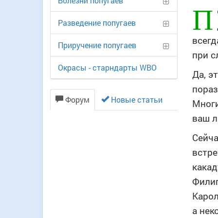
Болезни попугаев
П
Разведение попугаев
всегд
Приручение попугаев
при с
Окрасы - старндарты WBO
Да, э
пораз
Форум
Новые статьи
Многи
ваш л
Сейча
встре
какад
Филип
Карол
а нек