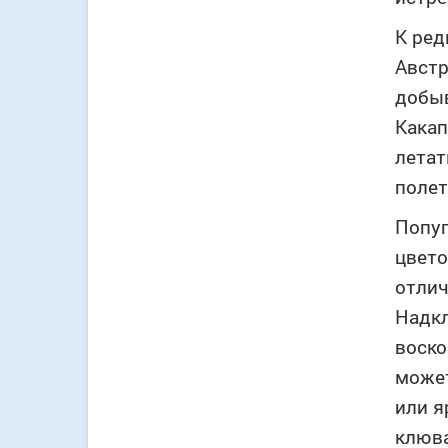
К ред
Австр
добыв
Какап
летат
полет
Попуг
цвето
отлич
Надкл
воско
может
или я
клюва