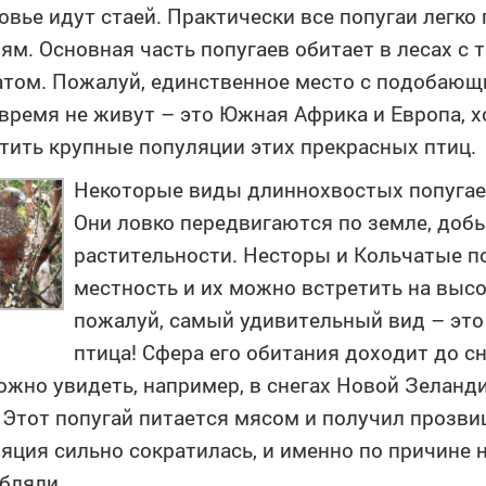
овье идут стаей. Практически все попугаи легк
ям. Основная часть попугаев обитает в лесах с
том. Пожалуй, единственное место с подобающи
время не живут – это Южная Африка и Европа, х
тить крупные популяции этих прекрасных птиц.
Некоторые виды длиннохвостых попугае
Они ловко передвигаются по земле, доб
растительности. Несторы и Кольчатые п
местность и их можно встретить на высо
пожалуй, самый удивительный вид – это
птица! Сфера его обитания доходит до с
ожно увидеть, например, в снегах Новой Зелан
 Этот попугай питается мясом и получил прозви
яция сильно сократилась, и именно по причине 
ебляли…