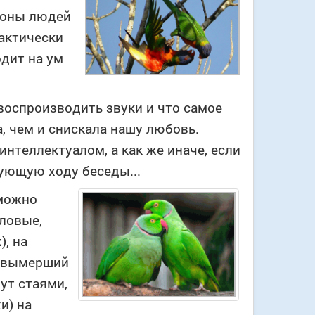
ионы людей
рактически
одит на ум
воспроизводить звуки и что самое
, чем и снискала нашу любовь.
нтеллектуалом, а как же иначе, если
ующую ходу беседы...
 можно
ловые,
), на
й вымерший
ут стаями,
и) на