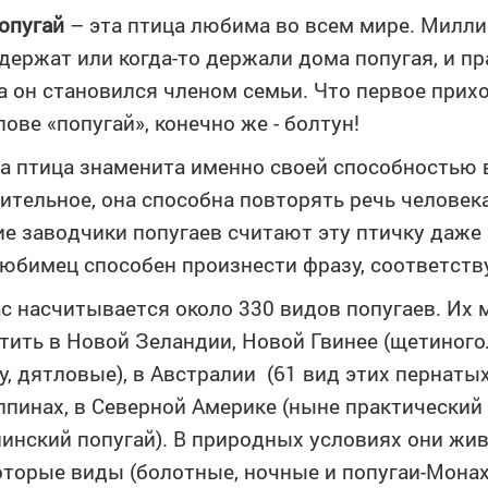
опугай
– эта птица любима во всем мире. Милл
держат или когда-то держали дома попугая, и п
а он становился членом семьи. Что первое прих
лове «попугай», конечно же - болтун!
та птица знаменита именно своей способностью 
ительное, она способна повторять речь человека
е заводчики попугаев считают эту птичку даже и
юбимец способен произнести фразу, соответств
с насчитывается около 330 видов попугаев. Их
тить в Новой Зеландии, Новой Гвинее (щетиного
у, дятловые), в Австралии (61 вид этих пернатых
пинах, в Северной Америке (ныне практически
инский попугай). В природных условиях они жив
оторые виды (болотные, ночные и попугаи-Монах