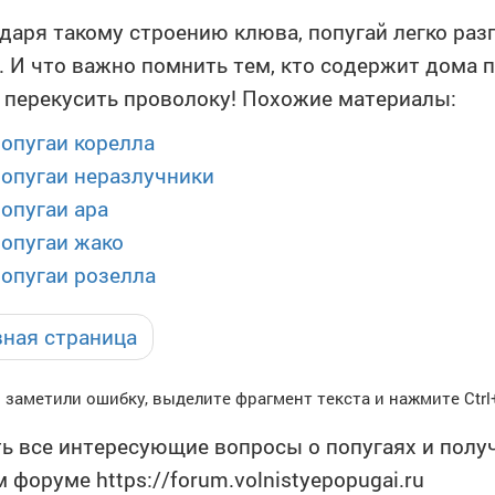
даря такому строению клюва, попугай легко раз
. И что важно помнить тем, кто содержит дома п
 перекусить проволоку! Похожие материалы:
опугаи корелла
опугаи неразлучники
опугаи ара
опугаи жако
опугаи розелла
вная страница
 заметили ошибку, выделите фрагмент текста и нажмите Ctrl
ь все интересующие вопросы о попугаях и получ
 форуме https://forum.volnistyepopugai.ru