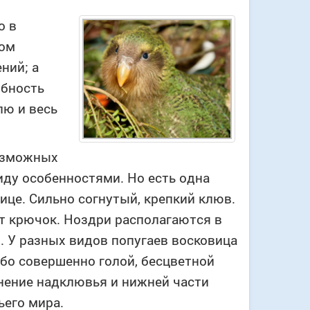
о в
ком
ний; а
обность
лю и весь
возможных
ду особенностями. Но есть одна
ице. Сильно согнутый, крепкий клюв.
ет крючок. Ноздри располагаются в
. У разных видов попугаев восковица
бо совершенно голой, бесцветной
енение надклювья и нижней части
ьего мира.