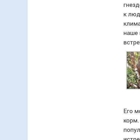
гнезд
к люд
клима
наше 
встре
Его м
корм.
попул
истр