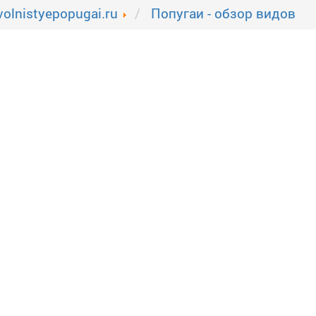
volnistyepopugai.ru
Попугаи - обзор видов