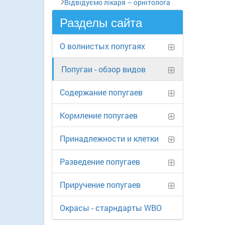
Відвідуємо лікаря – орнітолога
Разделы сайта
О волнистых попугаях
Попугаи - обзор видов
Содержание попугаев
Кормление попугаев
Принадлежности и клетки
Разведение попугаев
Приручение попугаев
Окрасы - старндарты WBO