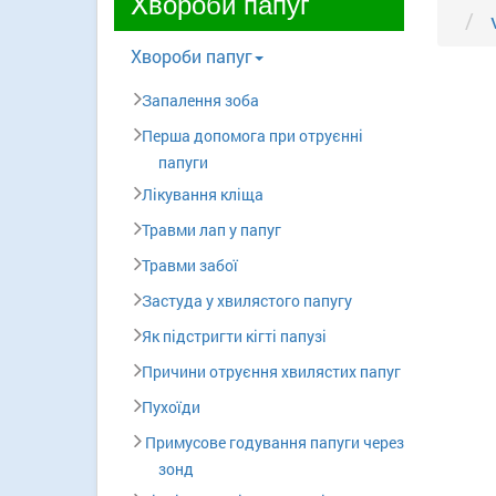
Xвороби папуг
Xвороби папуг
Запалення зоба
Перша допомога при отруєнні
папуги
Лікування кліща
Травми лап у папуг
Травми забої
Застуда у хвилястого папугу
Як підстригти кігті папузі
Причини отруєння хвилястих папуг
Пухоїди
Примусове годування папуги через
зонд