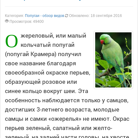
Категория:
Попугаи - обзор видов
Обновлено: 18 сентября 2016
Просмотров: 49400
О
жереловый, или малый
кольчатый попугай
(попугай Крамера) получил
свое название благодаря
своеобразной окраске перьев,
образующей розовое или
синее кольцо вокруг шеи. Эта
особенность наблюдается только у самцов,
достигших 3-летнего возраста, молодые
самцы и самки «ожерелья» не имеют. Окрас
перьев зеленый, салатный или желто-
зеленый, на задней части головы, на хвосте