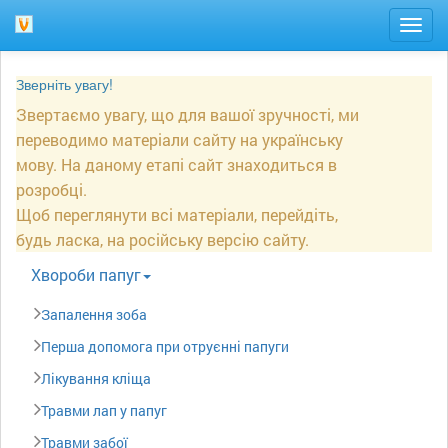
Togg
navig
Зверніть увагу!
Звертаємо увагу, що для вашої зручності, ми
переводимо матеріали сайту на українську
мову. На даному етапі сайт знаходиться в
розробці.
Щоб переглянути всі матеріали, перейдіть,
будь ласка, на російську версію сайту.
Xвороби папуг
Запалення зоба
Перша допомога при отруєнні папуги
Лікування кліща
Травми лап у папуг
Травми забої