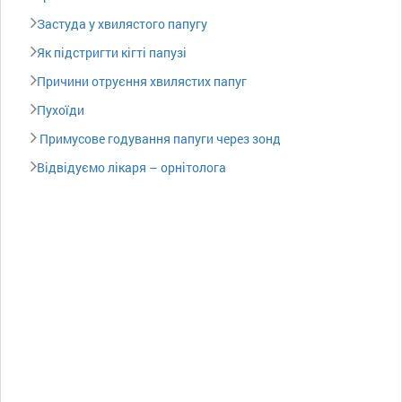
Застуда у хвилястого папугу
Як підстригти кігті папузі
Причини отруєння хвилястих папуг
Пухоїди
Примусове годування папуги через зонд
Відвідуємо лікаря – орнітолога