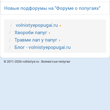
Новые подфорумы на "Форуме о попугаях"
volnistyepopugai.ru
Xвороби папуг
Травми лап у папуг
Блог - volnistyepopugai.ru
© 2011-2026 volnistye.ru - Волнистые попугаи