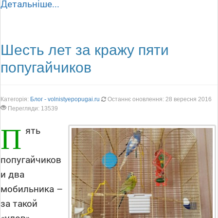
Детальніше...
Шесть лет за кражу пяти
попугайчиков
Категорія:
Блог - volnistyepopugai.ru
Останнє оновлення: 28 вересня 2016
Перегляди: 13539
П
ять
попугайчиков
и два
мобильника –
за такой
«улов»