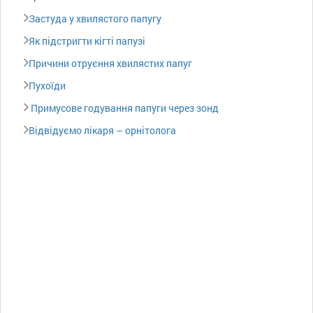
Застуда у хвилястого папугу
Як підстригти кігті папузі
Причини отруєння хвилястих папуг
Пухоїди
Примусове годування папуги через зонд
Відвідуємо лікаря – орнітолога