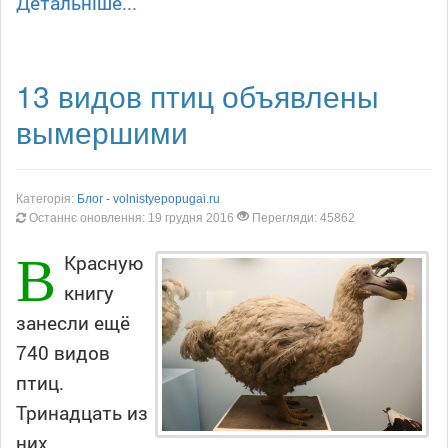
Детальніше...
13 видов птиц объявлены
вымершими
Категорія:
Блог - volnistyepopugai.ru
Останнє оновлення: 19 грудня 2016
Перегляди: 45862
В
Красную
книгу
занесли ещё
740 видов
птиц.
Тринадцать из
них