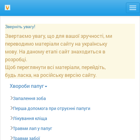
Tog
nav
Зверніть увагу!
Звертаємо увагу, що для вашої зручності, ми
переводимо матеріали сайту на українську
мову. На даному етапі сайт знаходиться в
розробці.
Щоб переглянути всі матеріали, перейдіть,
будь ласка, на російську версію сайту.
Xвороби папуг
Запалення зоба
Перша допомога при отруєнні папуги
Лікування кліща
Травми лап у папуг
Травми забої