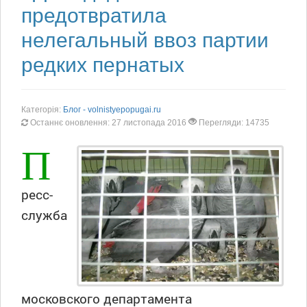
предотвратила
нелегальный ввоз партии
редких пернатых
Категорія:
Блог - volnistyepopugai.ru
Останнє оновлення: 27 листопада 2016
Перегляди: 14735
П
ресс-
служба
московского департамента