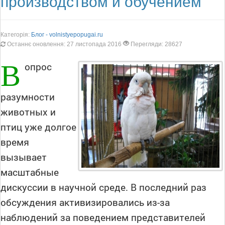
производством и обучением
Категорія:
Блог - volnistyepopugai.ru
Останнє оновлення: 27 листопада 2016
Перегляди: 28627
В
опрос
разумности
животных и
птиц уже долгое
время
вызывает
масштабные
дискуссии в научной среде. В последний раз
обсуждения активизировались из-за
наблюдений за поведением представителей