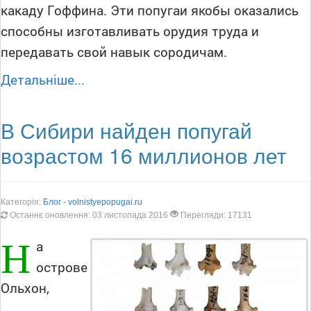
какаду Гоффина. Эти попугаи якобы оказались
способны изготавливать орудия труда и
передавать свой навык сородичам.
Детальніше...
В Сибири найден попугай
возрастом 16 миллионов лет
Категорія:
Блог - volnistyepopugai.ru
Останнє оновлення: 03 листопада 2016
Перегляди: 17131
Н
а
острове
Ольхон,