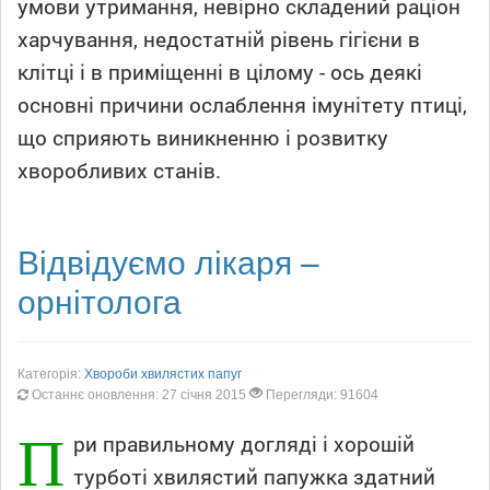
умови утримання, невірно складений раціон
харчування, недостатній рівень гігієни в
клітці і в приміщенні в цілому - ось деякі
основні причини ослаблення імунітету птиці,
що сприяють виникненню і розвитку
хворобливих станів.
Відвідуємо лікаря –
орнітолога
Категорія:
Хвороби хвилястих папуг
Останнє оновлення: 27 січня 2015
Перегляди: 91604
П
ри правильному догляді і хорошій
турботі хвилястий папужка здатний