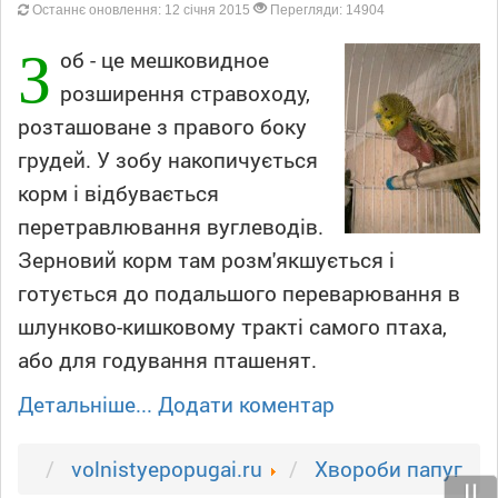
Останнє оновлення: 12 січня 2015
Перегляди: 14904
З
об - це мешковидное
розширення стравоходу,
розташоване з правого боку
грудей. У зобу накопичується
корм і відбувається
перетравлювання вуглеводів.
Зерновий корм там розм'якшується і
готується до подальшого переварювання в
шлунково-кишковому тракті самого птаха,
або для годування пташенят.
Детальніше...
Додати коментар
volnistyepopugai.ru
Xвороби папуг