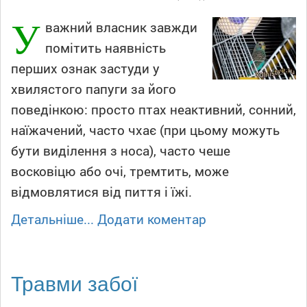
У
важний власник завжди
помітить наявність
перших ознак застуди у
хвилястого папуги за його
поведінкою: просто птах неактивний, сонний,
наїжачений, часто чхає (при цьому можуть
бути виділення з носа), часто чеше
восковіцю або очі, тремтить, може
відмовлятися від пиття і їжі.
Детальніше...
Додати коментар
Травми забої