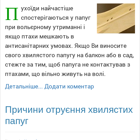
П
ухоїди найчастіше
спостерігаються у папуг
при вольєрному утриманні і
якщо птахи мешкають в
антисанітарних умовах. Якщо Ви виносите
свого хвилястого папугу на балкон або в сад,
стежте за тим, щоб папуга не контактував з
птахами, що вільно живуть на волі.
Детальніше...
Додати коментар
Причини отруєння хвилястих
папуг