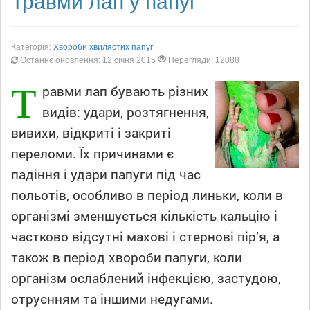
Травми лап у папуг
Категорія:
Хвороби хвилястих папуг
Останнє оновлення: 12 січня 2015
Перегляди: 12088
Т
равми лап бувають різних
видів: удари, розтягнення,
вивихи, відкриті і закриті
переломи. Їх причинами є
падіння і удари папуги під час
польотів, особливо в період линьки, коли в
організмі зменшується кількість кальцію і
частково відсутні махові і стернові пір’я, а
також в період хвороби папуги, коли
організм ослаблений інфекцією, застудою,
отруєнням та іншими недугами.