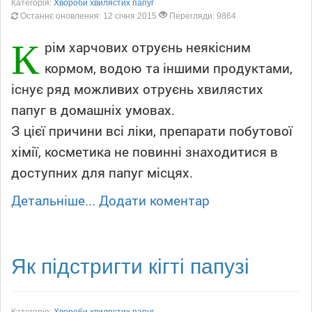
Категорія:
Хвороби хвилястих папуг
Останнє оновлення: 12 січня 2015
Перегляди: 9864
К
рім харчових отруєнь неякісним
кормом, водою та іншими продуктами,
існує ряд можливих отруєнь хвилястих
папуг в домашніх умовах.
З цієї причини всі ліки, препарати побутової
хімії, косметика не повинні знаходитися в
доступних для папуг місцях.
Детальніше...
Додати коментар
Як підстригти кігті папузі
Категорія:
Хвороби хвилястих папуг