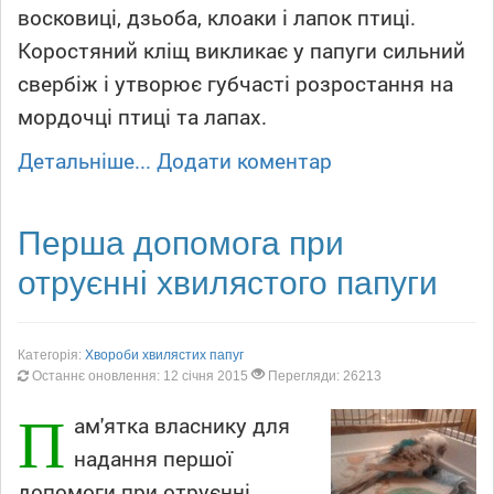
восковиці, дзьоба, клоаки і лапок птиці.
Коростяний кліщ викликає у папуги сильний
свербіж і утворює губчасті розростання на
мордочці птиці та лапах.
Детальніше...
Додати коментар
Перша допомога при
отруєнні хвилястого папуги
Категорія:
Хвороби хвилястих папуг
Останнє оновлення: 12 січня 2015
Перегляди: 26213
П
ам'ятка власнику для
надання першої
допомоги при отруєнні