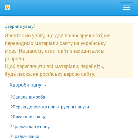
Togg
navig
Зверніть увагу!
Звертаємо увагу, що для вашої зручності, ми
переводимо матеріали сайту на українську
мову. На даному етапі сайт знаходиться в
розробці.
Щоб переглянути всі матеріали, перейдіть,
будь ласка, на російську версію сайту.
Xвороби папуг
Запалення зоба
Перша допомога при отруєнні папуги
Лікування кліща
Травми лап у папуг
Травми забої