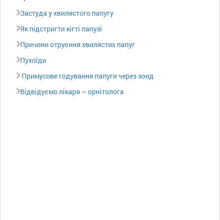
Застуда у хвилястого папугу
Як підстригти кігті папузі
Причини отруєння хвилястих папуг
Пухоїди
Примусове годування папуги через зонд
Відвідуємо лікаря – орнітолога