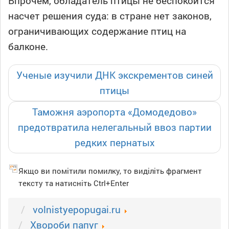
Впрочем, обладатель птицы не беспокоится
насчет решения суда: в стране нет законов,
ограничивающих содержание птиц на
балконе.
Ученые изучили ДНК экскрементов синей
птицы
Таможня аэропорта «Домодедово»
предотвратила нелегальный ввоз партии
редких пернатых
Якщо ви помітили помилку, то виділіть фрагмент
тексту та натисніть Ctrl+Enter
volnistyepopugai.ru
Xвороби папуг