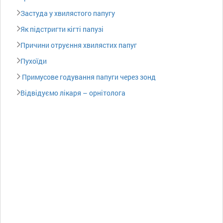
Застуда у хвилястого папугу
Як підстригти кігті папузі
Причини отруєння хвилястих папуг
Пухоїди
Примусове годування папуги через зонд
Відвідуємо лікаря – орнітолога