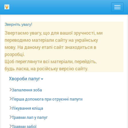
Togg
navig
Зверніть увагу!
Звертаємо увагу, що для вашої зручності, ми
переводимо матеріали сайту на українську
мову. На даному етапі сайт знаходиться в
розробці.
Щоб переглянути всі матеріали, перейдіть,
будь ласка, на російську версію сайту.
Xвороби папуг
Запалення зоба
Перша допомога при отруєнні папуги
Лікування кліща
Травми лап у папуг
Травми забої