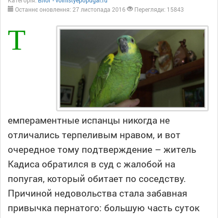
Категорія:
Блог - volnistyepopugai.ru
Останнє оновлення: 27 листопада 2016
Перегляди: 15843
Т
емпераментные испанцы никогда не
отличались терпеливым нравом, и вот
очередное тому подтверждение – житель
Кадиса обратился в суд с жалобой на
попугая, который обитает по соседству.
Причиной недовольства стала забавная
привычка пернатого: большую часть суток