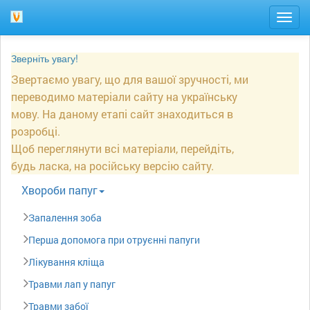
Togg
navig
Зверніть увагу!
Звертаємо увагу, що для вашої зручності, ми
переводимо матеріали сайту на українську
мову. На даному етапі сайт знаходиться в
розробці.
Щоб переглянути всі матеріали, перейдіть,
будь ласка, на російську версію сайту.
Xвороби папуг
Запалення зоба
Перша допомога при отруєнні папуги
Лікування кліща
Травми лап у папуг
Травми забої