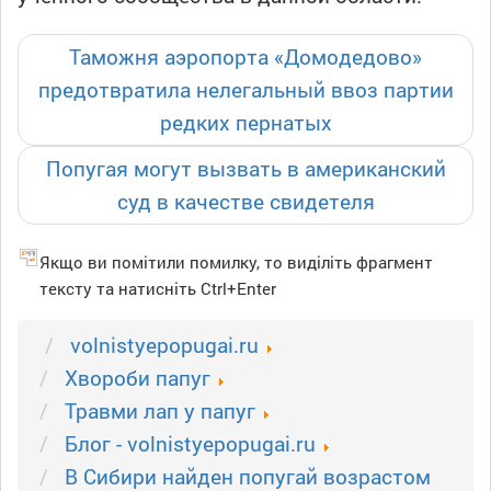
Таможня аэропорта «Домодедово»
предотвратила нелегальный ввоз партии
редких пернатых
Попугая могут вызвать в американский
суд в качестве свидетеля
Якщо ви помітили помилку, то виділіть фрагмент
тексту та натисніть Ctrl+Enter
volnistyepopugai.ru
Xвороби папуг
Травми лап у папуг
Блог - volnistyepopugai.ru
В Сибири найден попугай возрастом