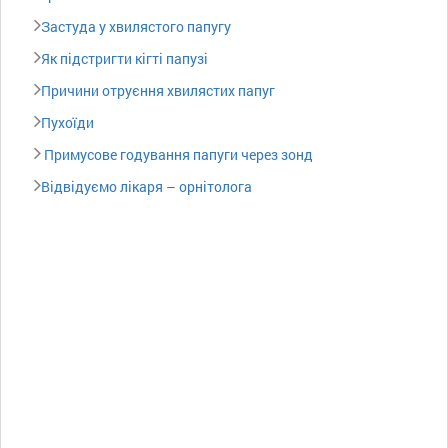
Застуда у хвилястого папугу
Як підстригти кігті папузі
Причини отруєння хвилястих папуг
Пухоїди
Примусове годування папуги через зонд
Відвідуємо лікаря – орнітолога