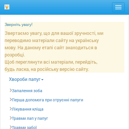
Togg
navig
Зверніть увагу!
Звертаємо увагу, що для вашої зручності, ми
переводимо матеріали сайту на українську
мову. На даному етапі сайт знаходиться в
розробці.
Щоб переглянути всі матеріали, перейдіть,
будь ласка, на російську версію сайту.
Xвороби папуг
Запалення зоба
Перша допомога при отруєнні папуги
Лікування кліща
Травми лап у папуг
Травми забої