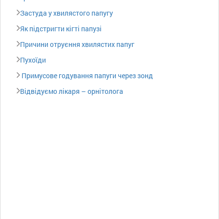
Застуда у хвилястого папугу
Як підстригти кігті папузі
Причини отруєння хвилястих папуг
Пухоїди
Примусове годування папуги через зонд
Відвідуємо лікаря – орнітолога