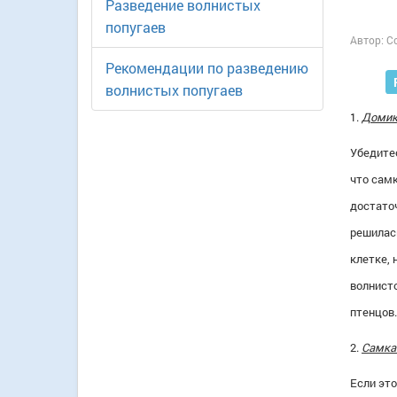
Разведение волнистых
попугаев
Автор:
C
Рекомендации по разведению
волнистых попугаев
1.
Домик 
Убедитес
что самк
достаточ
решилась
клетке,
волнисто
птенцов.
2.
Самка 
Если это