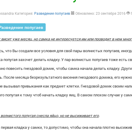
ossandra
Категория:
Разведение попугаев
Обновлено: 23 сентября 2016
Разведение попугаев
висит уже месяц, но самка не интересуется им или проводит в нем мног
ь, что Вы создали все условия для свой пары
волнистых попугаев
, иног
а попугая захочет делать кладку. У пар волнистых попугаев тоже есть с
но повесить гнездовой домик, чтобы самка начала делать кладку. Други
. После месяца безрезультатного висения гнездового домика, его нужно
 не вызывал привыкания как предмет клетки. Гнездовой домик своим на
го попугая
к тому чтоб начать кладку яиц. В самом плохом случае у сам
волнистого попугая снесла яйцо, но не высиживает его
.
 первая кладка у самки, то допустимо, чтобы она начала плотно
высижива