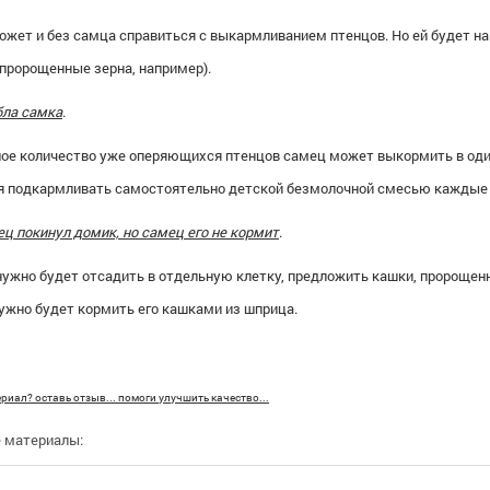
ожет и без самца справиться с выкармливанием птенцов. Но ей будет на
(пророщенные зерна, например).
бла самка
.
ое количество уже оперяющихся птенцов самец может выкормить в один
я подкармливать самостоятельно детской безмолочной смесью каждые 2
ц покинул домик, но самец его не кормит
.
нужно будет отсадить в отдельную клетку, предложить кашки, пророщен
нужно будет кормить его кашками из шприца.
риал? оставь отзыв... помоги улучшить качество...
 материалы: