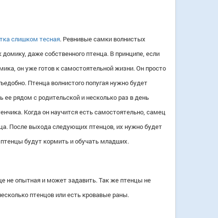
тка слишком тесная
. Ревнивые самки
волнистых
 домику, даже собственного птенца. В принципе, если
ика, он уже готов к самостоятельной жизни. Он просто
 съедобно. Птенца
волнистого попугая
нужно будет
ь ее рядом с родительской и несколько раз в день
енчика. Когда он научится есть самостоятельно, самец
ца. После выхода следующих птенцов, их нужно будет
 птенцы будут кормить и обучать младших.
еще не опытная и может задавить. Так же птенцы не
есколько птенцов или есть кровавые раны.