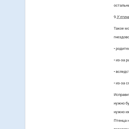
остальн
9.
У птен
Такое м
гнездово
• родите
• из-за р
• вследс
• из-за 
Исправит
нужно бу
нужно их
Птенца 