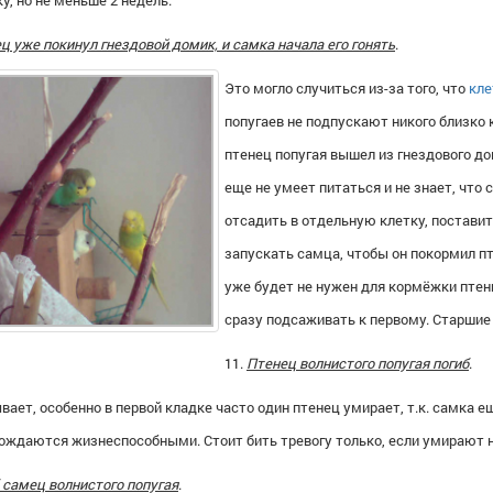
у, но не меньше 2 недель.
ц уже покинул гнездовой домик, и самка начала его гонять
.
Это могло случиться из-за того, что
кле
попугаев
не подпускают никого близко к
птенец попугая
вышел из гнездового дом
еще не умеет питаться и не знает, что
отсадить в отдельную клетку, поставит
запускать самца, чтобы он покормил пт
уже будет не нужен для кормёжки птен
сразу подсаживать к первому. Старшие
11.
Птенец волнистого попугая погиб
.
вает, особенно в первой кладке часто один птенец умирает, т.к. самка 
рождаются жизнеспособными. Стоит бить тревогу только, если умирают н
б самец
волнистого попугая
.