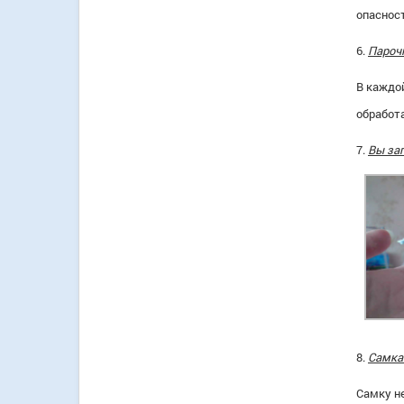
опасност
6.
Пароч
В каждо
обработа
7.
Вы заг
8.
Самка 
Самку не