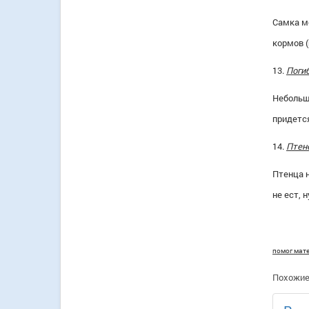
Самка м
кормов 
13.
Поги
Небольш
придетс
14.
Птене
Птенца 
не ест, 
помог мате
Похожие