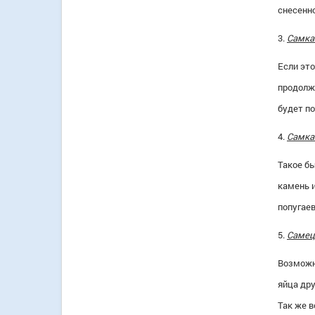
снесенно
3.
Самка 
Если это
продолжа
будет п
4.
Самка
Такое бы
камень и
попугаев
5.
Самец 
Возможно
яйца дру
Так же в