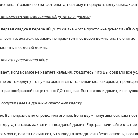
го яйца. У самки не хватает опыта, поэтому в первую кладку самка час
волнистого попугая снесла яйцо, но не в домике
.
 первая кладка и первое яйцо, то самка могла просто «не донести» яйцо 
ться, то, возможно, самке не нравится гнездовой домик, она не считает
оменять гнездовой домик.
 попугая расклевала яйца
.
вает, когда самке не хватает кальция. Убедитесь, что Вы создали все ус
 не ест скорлупу, то нужно смешивать толченый мел с кормом, предвари
 к разнообразной пище нужно ДО того, как Вы повесили домик, и не пуска
попугая залез в домик и уничтожил кладку
.
, Вы неправильно определили его пол. Если двум попугаям-самкам пост
г друга, пытаясь захватить гнездовой домик. Еще раз почитайте статью
озможно, самец не считает, что кладка находится в безопасности, поэт