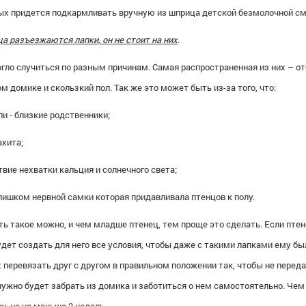
ых придется подкармливать вручную из шприца детской безмолочной см
ца разъезжаются лапки, он не стоит на них
.
огло случиться по разным причинам. Самая распространенная из них –
от
м домике и скользкий пол. Так же это может быть из-за того, что:
ли - близкие родственники;
ахита;
твие нехватки кальция и солнечного света;
слишком нервной самки которая придавливала птенцов к полу.
ь такое можно, и чем младше птенец, тем проще это сделать. Если птене
дет создать для него все условия, чтобы даже с такими лапками ему бы
 перевязать друг с другом в правильном положении так, чтобы не переда
нужно будет забрать из домика и заботиться о нем самостоятельно. Чем