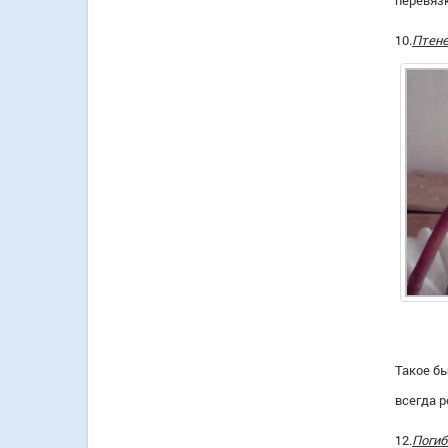
перевязк
10.
Птене
Такое бы
всегда 
12.
Поги