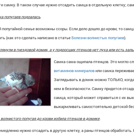
и самку. В таком случае нужно отсадить самца в отдельную клетку; са
ка попугаев подралась
.
й попугайной семье возможны ссоры. Если дело дошло до крови, то самц
ть (как это сделать написано в статье
Болезни волнистых попугаев
).
лянули в гнездовой домик, а у подросших птенцов нет пуха или есть залы
Самка сама ощипала птенцов. Это могло сл
витаминов-минералов
или самка переживает
Заглядывать в домик можно ТОЛЬКО, когда 
нем в безопасности. Самку придется отсади
самца, который может справиться с их вы
выкармливать самостоятельно детской бе
волнистого попугая до крови избила птенцов в домике
.
медленно нужно отсадить в другую клетку, а раны птенцов обработать.