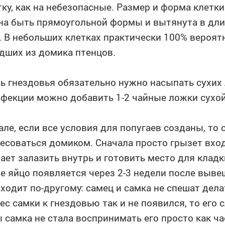
тку, как на небезопасные. Размер и форма клетк
а быть прямоугольной формы и вытянута в длин
. В небольших клетках практически 100% вероятн
ших из домика птенцов.
ь гнездовья обязательно нужно насыпать сухих 
фекции можно добавить 1-2 чайные ложки сухо
але, если все условия для попугаев созданы, то
есоваться домиком. Сначала просто грызет вход
ает залазить внутрь и готовить место для клад
е яйцо появляется через 2-3 недели после выве
ходит по-другому: самец и самка не спешат дела
ес самки к гнездовью так и не появился, то его
 самка не стала воспринимать его просто как ча