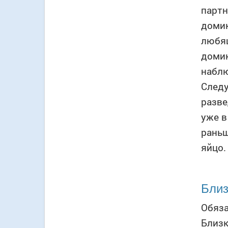
партн
домик
любящ
домик
наблю
Следу
разве
уже в
раньш
яйцо.
Близ
Обяза
Близк