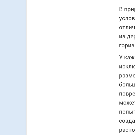
В при
услов
отлич
из де
гориз
У каж
исклю
разме
больш
повре
может
попыт
созда
распо