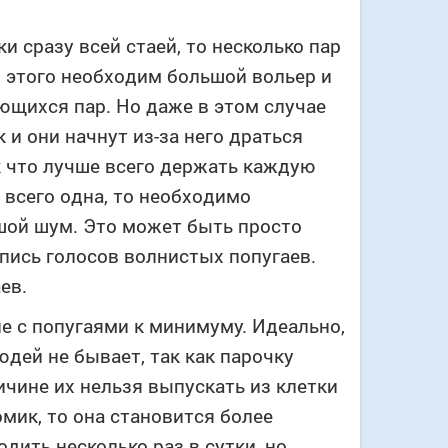
и сразу всей стаей, то несколько пар
я этого необходим большой вольер и
щихся пар. Но даже в этом случае
и они начнут из-за него драться
к что лучше всего держать каждую
 всего одна, то необходимо
шой шум. Это может быть просто
апись голосов волнистых попугаев.
ев.
е с попугаями к минимуму. Идеально,
юдей не бывает, так как парочку
ичине их нельзя выпускать из клетки
омик, то она становится более
дить несколько раз в сутки, но