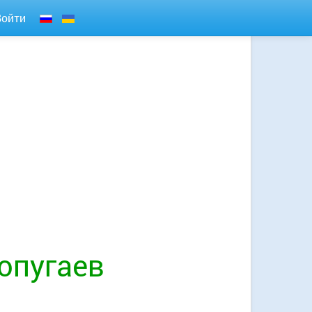
Войти
опугаев