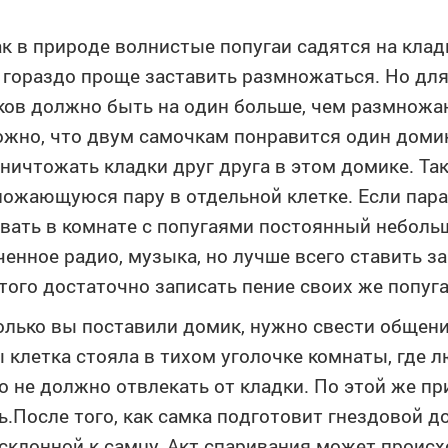
ак в природе волнистые попугаи садятся на кладк
 гораздо проще заставить размножаться. Но дл
ов должно быть на один больше, чем размножаю
жно, что двум самочкам понравится один домик 
ничтожать кладки друг друга в этом домике. Та
ожающуюся пару в отдельной клетке. Если пара
вать в комнате с попугаями постоянный неболь
енное радио, музыка, но лучше всего ставить з
того достаточно записать пение своих же попуга
олько вы поставили домик, нужно свести общени
 клетка стояла в тихом уголочке комнаты, где л
о не должно отвлекать от кладки. По этой же пр
ь.После того, как самка подготовит гнездовой д
склонной к самцу. Акт спаривания может происхо