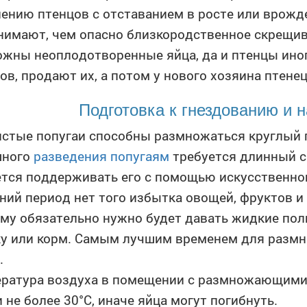
ению птенцов с отставанием в росте или врож
нимают, чем опасно близкородственное скрещива
жны неоплодотворенные яйца, да и птенцы ино
ов, продают их, а потом у нового хозяина птене
Подготовка к гнездованию и 
стые попугаи способны размножаться круглый г
шного
разведения попугаям
требуется длинный св
тся поддерживать его с помощью искусственног
ний период нет того избытка овощей, фруктов и 
му обязательно нужно будет давать жидкие по
у или корм. Самым лучшим временем для размн
.
ратура воздуха в помещении с размножающими
и не более 30°C, иначе яйца могут погибнуть.