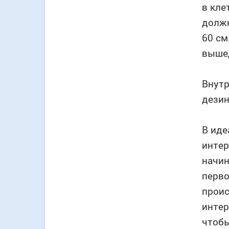
в кле
должн
60 см
вышед
Внутр
дезин
В иде
интер
начин
перво
проис
интер
чтобы