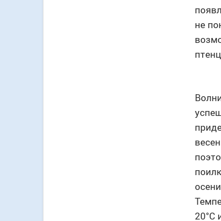
появл
не по
возмо
птенц
Волни
успе
приде
весен
поэто
поилк
осени
Темпе
20°C 