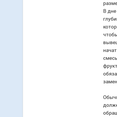
разм
В дне
глуби
котор
чтобы
вывеш
начат
смесь
фрукт
обяза
замен
Обычн
долже
обращ