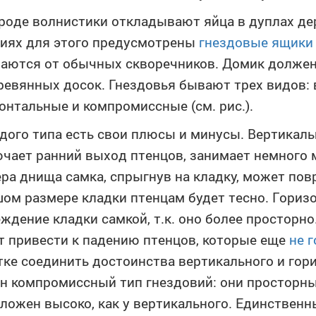
роде волнистики откладывают яйца в дуплах де
иях для этого предусмотрены
гнездовые ящики
аются от обычных скворечников. Домик должен
ревянных досок. Гнездовья бывают трех видов: 
онтальные и компромиссные (см. рис.).
дого типа есть свои плюсы и минусы. Вертикал
чает ранний выход птенцов, занимает немного м
ра днища самка, спрыгнув на кладку, может повр
ом размере кладки птенцам будет тесно. Гори
ждение кладки самкой, т.к. оно более просторно
 привести к падению птенцов, которые еще
не 
ке соединить достоинства вертикального и гор
н компромиссный тип гнездовий: они просторные
ложен высоко, как у вертикального. Единственн