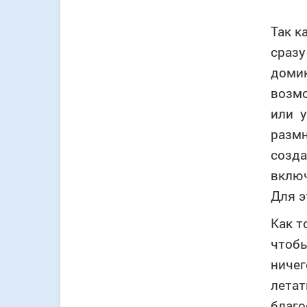
Так к
сразу
домик
возмо
или у
размн
созда
включ
Для э
Как т
чтобы
ничег
летат
благо