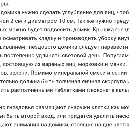
еры.
 домика нужно сделать углубление для яиц, что
ной 2 см и диаметром 10 см. Так же нужно пред
ых можно будет подвесить домик. Крышка гнезд
 осматривать кладку и производить уборку внут
иванием гнездового домика следует перевести
ь постепенно удлинять световой день. Попугая
, состоящую из вареных яиц, морковки и манки.
ов, зелени. Помимо минеральной смеси и сепии 
тельно должна быть толченая яичная скорлупа
ить растолченными таблетками глюконата каль
о гнездовья размещают снаружи клетки как мо
н быть второй вход, или придется удалить неск
ают внимания на домики, стоящие на дне клет