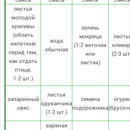
листья
молодой
крапивы
зелень
(облить
мокреца
листь
вода
кипятком
(1-2 веточки
клеве
обычная
перед тем,
или
(2-3 шт
как отдать
листик)
птице,
1-2 шт.)
листья
запаренный
семена
огуре
одуванчика
овес
подорожника
(брусоч
(1-2 шт.)
вареная