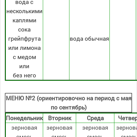
вода с
несколькими
каплями
сока
грейпфрута
вода обычная
или лимона
с медом
или
без него
МЕНЮ №2 (ориентировочно на период с мая
по сентябрь)
Понедельник
Вторник
Среда
Четве
зерновая
зерновая
зерновая
зернов
смесь
смесь
смесь
смес