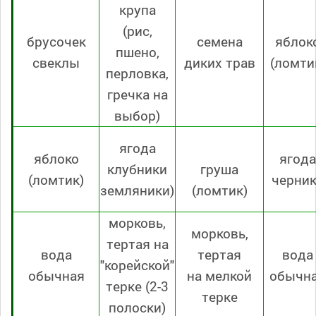
круп
а
(рис,
брусочек
семена
яблок
пшено,
свеклы
диких трав
(ломти
перловка,
гречка на
выбор)
ягода
яблоко
ягода
клубники
груша
(ломтик)
черни
земляники)
(ломтик)
морковь,
морковь,
тертая на
вода
тертая
вода
"корейской"
обычная
на мелкой
обычн
терке (2-3
терке
полоски)