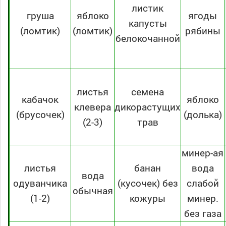
листик
груша
яблоко
ягоды
капусты
(ломтик)
(ломтик)
рябины
белокочанной
листья
семена
кабачок
яблоко
клевера
дикорастущих
(брусочек)
(долька)
(2-3)
трав
минер-ая
листья
банан
вода
вода
одуванчика
(кусочек) без
слабой
обычная
(1-2)
кожуры
минер.
без газа