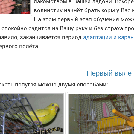
лакомством в Вашей ладони. Вскоре
волнистик начнёт брать корм у Вас 
На этом первый этап обучения можн
 спокойно садится на Вашу руку и без страха пр
равило, заканчивается период
адаптации и кара
ервого полёта.
Первый выле
кать попугая можно двумя способами: