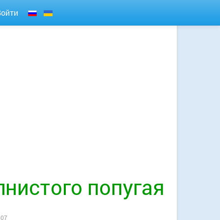
Войти
лнистого попугая
607