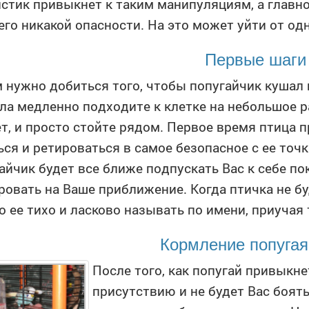
стик привыкнет к таким манипуляциям, а главно
его никакой опасности. На это может уйти от од
Первые шаги
 нужно добиться того, чтобы попугайчик кушал 
ла медленно подходите к клетке на небольшое ра
т, и просто стойте рядом. Первое время птица
ься и ретироваться в самое безопасное с ее точ
айчик будет все ближе подпускать Вас к себе пок
ровать на Ваше приближение. Когда птичка не бу
 ее тихо и ласково называть по имени, приучая
Кормление попугая
После того, как попугай привыкн
присутствию и не будет Вас боят