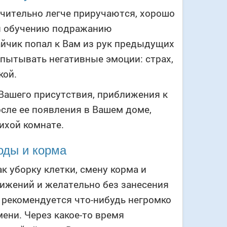
чительно легче приручаются, хорошо
ся обучению подражанию
айчик попал к Вам из рук предыдущих
спытывать негативные эмоции: страх,
кой.
 Вашего присутствия, приближения к
осле ее появления в Вашем доме,
тихой комнате.
оды и корма
к уборку клетки, смену корма и
вижений и желательно без занесения
м рекомендуется что-нибудь негромко
мени. Через какое-то время