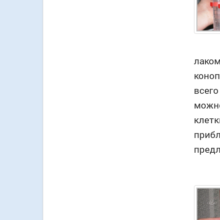
лаком
коноп
всего
можно
клетк
прибл
предл