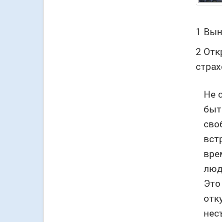
1
Вын
2
Отк
страх
Не 
быт
сво
вст
вре
люд
Это
отк
нес