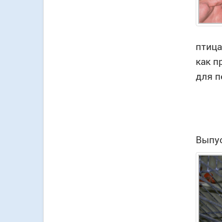
птица
как п
для п
Выпус