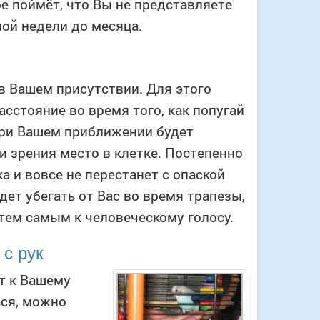
е поймёт, что Вы не представляете
ной недели до месяца.
в Вашем присутствии. Для этого
сстояние во время того, как попугай
 при Вашем приближении будет
ки зрения место в клетке. Постепенно
а и вовсе не перестанет с опаской
дет убегать от Вас во время трапезы,
 тем самым к человеческому голосу.
 с рук
ет к Вашему
ься, можно