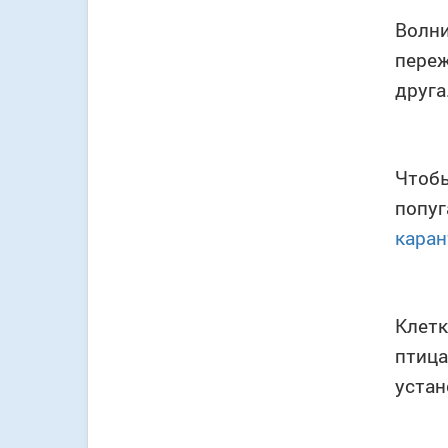
Волни
переж
друга
Чтобы
попуг
каран
Клетк
птица
устан