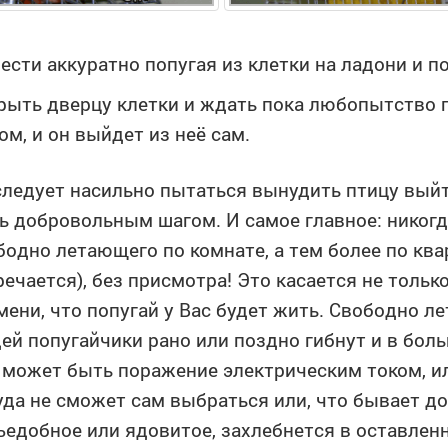
ести аккуратно попугая из клетки на ладони и п
рыть дверцу клетки и ждать пока любопытство 
ом, и он выйдет из неё сам.
следует насильно пытаться вынудить птицу выйт
ь добровольным шагом. И самое главное: никогд
бодно летающего по комнате, а тем более по ква
речается), без присмотра! Это касается не только
мени, что попугай у Вас будет жить. Свободно л
ей попугайчики рано или поздно гибнут и в бол
 может быть поражение электрическим током, или
уда не сможет сам выбраться или, что бывает до
ъедобное или ядовитое, захлебнется в оставлен