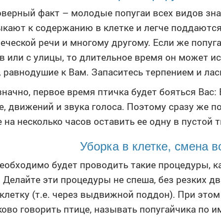
верный факт – молодые попугаи всех видов зна
кают к содержанию в клетке и легче поддают
еческой речи и многому другому. Если же попуг
в или с улицы, то длительное время он может и
, равнодушие к Вам. Запаситесь терпением и лас
начно, первое время птичка будет бояться Вас:
е, движений и звука голоса. Поэтому сразу же п
 на несколько часов оставить ее одну в пустой 
Уборка в клетке, смена в
еобходимо будет проводить такие процедуры, ка
 Делайте эти процедуры не спеша, без резких д
 клетку (т.е. через выдвижной поддон). При это
ково говорить птице, называть попугайчика по и