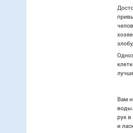
Досто
привы
челов
хозяе
злобу
Одноз
клетк
лучше
Вам н
воды.
рук в
и лас