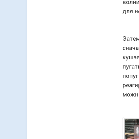
волни
для н
Затем
снача
кушае
пугат
попуг
реаги
можно