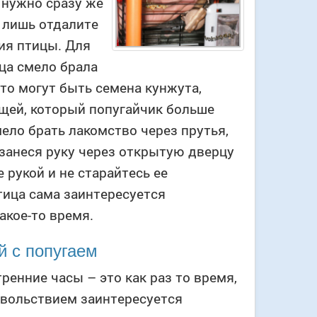
е нужно сразу же
ы лишь отдалите
ия птицы. Для
ица смело брала
Это могут быть семена кунжута,
ощей, который попугайчик больше
мело брать лакомство через прутья,
 занеся руку через открытую дверцу
 рукой и не старайтесь ее
тица сама заинтересуется
акое-то время.
й с попугаем
ренние часы – это как раз то время,
довольствием заинтересуется