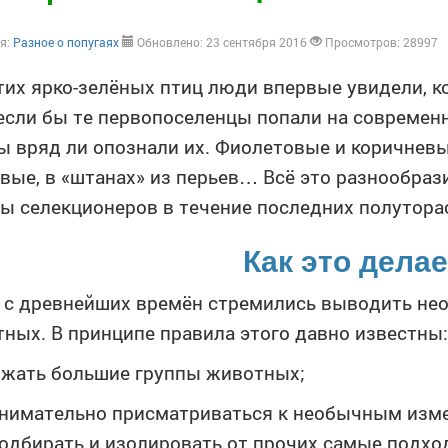
я:
Разное о попугаях
Обновлено: 23 сентября 2016
Просмотров: 28997
тих ярко-зелёных птиц люди впервые увидели, к
если бы те первопоселенцы попали на современ
ы вряд ли опознали их. Фиолетовые и коричневы
вые, в «штанах» из перьев… Всё это разнообраз
ы селекционеров в течение последних полуторас
Как это дела
 с древнейших времён стремились выводить не
ных. В принципе правила этого давно известны:
жать большие группы животных;
нимательно присматриваться к необычным изме
одбирать и изолировать от прочих самые подхо