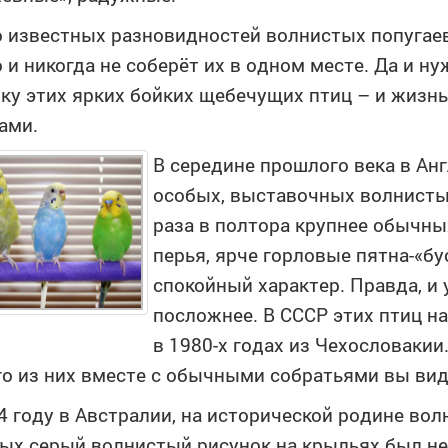
 известных разновидностей волнистых попугаев 
 и никогда не соберёт их в одном месте. Да и ну
ку этих ярких бойких щебечущих птиц – и жизн
ами.
В середине прошлого века в Ан
особых, выставочных волнисты
раза в полтора крупнее обычны
перья, ярче горловые пятна-«бу
спокойный характер. Правда, и 
посложнее. В СССР этих птиц н
в 1980-х годах из Чехословакии.
о из них вместе с обычными собратьями вы вид
4 году в Австралии, на исторической родине вол
ых серый волнистый рисунок на крыльях был не