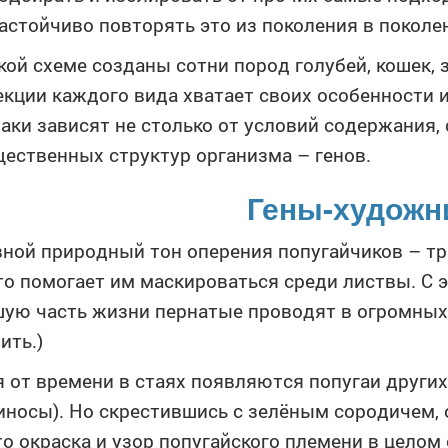
астойчиво повторять это из поколения в поколе
кой схеме созданы сотни пород голубей, кошек,
екции каждого вида хватает своих особенности 
аки зависят не столько от условий содержания,
ественных структур организма – генов.
Гены-художн
ной природный тон оперения попугайчиков – тр
то помогает им маскироваться среди листвы. С э
ую часть жизни пернатые проводят в огромных 
ить.)
 от времени в стаях появляются попугаи других
иносы). Но скрестившись с зелёным сородичем,
то окраска и узор попугайского племени в цело