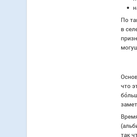
н
По та
в сел
призн
могущ
Основ
что э
бóльш
замет
Время
(альб
так ч