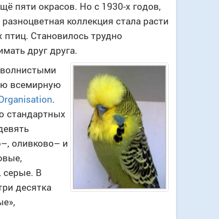
щё пяти окрасов. Но с 1930-х годов,
, разноцветная коллекция стала расти
х птиц. Становилось трудно
мать друг друга.
я волнистыми
вою всемирную
Organisation
.
ю стандартных
девять
о–, оливково– и
овые,
 серые. В
три десятка
ые»,