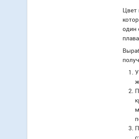
Цвет 
котор
один 
плава
Выраб
получ
У
ж
П
к
м
п
П
с