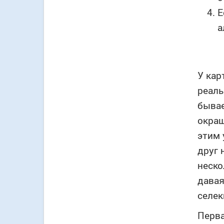
Е
а
У кар
реаль
бывае
окраш
этим 
друг 
неско
давая
селек
Перва