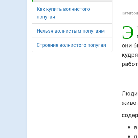
Как купить волнистого
Категори
попугая
Э
Нельзя волнистым попугаям
они б
Строение волнистого попугая
кудря
работ
Люди
живот
содер
в
п