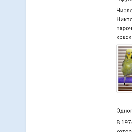
Число
Никто
пароч
краск
Одног
В 197
котор