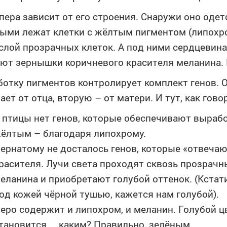
пера зависит от его строения. Снаружи оно оде
ыми лежат клетки с жёлтым пигментом (липохр
слой прозрачных клеток. А под ними сердцевина
ют зернышки коричневого красителя меланина. 
отку пигментов контролирует комплект генов. О
ает от отца, вторую – от матери. И тут, как го
 птицы нет генов, которые обеспечивают вырабо
ёлтым – благодаря липохрому.
ернатому не досталось генов, которые «отвечаю
расителя. Лучи света проходят сквозь прозрачн
еланина и приобретают голубой оттенок. (Кстат
од кожей чёрной тушью, кажется нам голубой).
еро содержит и липохром, и меланин. Голубой 
тановится… каким? Правильно, зелёным.