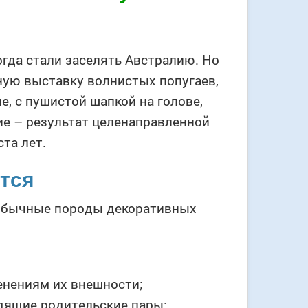
огда стали заселять Австралию. Но
ную выставку волнистых попугаев,
е, с пушистой шапкой на голове,
ие – результат целенаправленной
та лет.
ется
обычные породы декоративных
нениям их внешности;
дящие родительские пары;