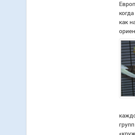
Европ
когда
как н
ориен
каждо
групп
«круж