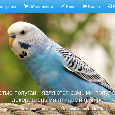
попугаях
Объявления
Блог
Видео
стые попугаи - являются самыми попул
декоративными птицами в мире
Латинское название:
Melopsittacus undulatus