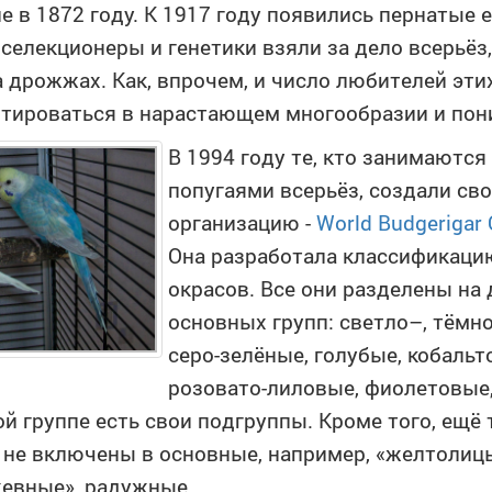
е в 1872 году. К 1917 году появились пернатые е
 селекционеры и генетики взяли за дело всерьёз
а дрожжах. Как, впрочем, и число любителей эти
тироваться в нарастающем многообразии и пони
В 1994 году те, кто занимаютс
попугаями всерьёз, создали с
организацию -
World Budgerigar 
Она разработала классификаци
окрасов. Все они разделены на 
основных групп: светло–, тёмн
серо-зелёные, голубые, кобальт
розовато-лиловые, фиолетовые,
й группе есть свои подгруппы. Кроме того, ещё 
 не включены в основные, например, «желтолиц
евные», радужные.