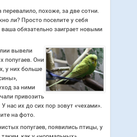
перевалило, похоже, за две сотни.
жно ли? Просто поселите у себя
ь ваша обязательно заиграет новыми
глии вывели
х попугаев. Они
х, у них больше
сины»,
уход за ними
ачали привозить
 У нас их до сих пор зовут «чехами».
ите на фото.
нистых попугаев, появились птицы, у
 таким, как у «нормальных»