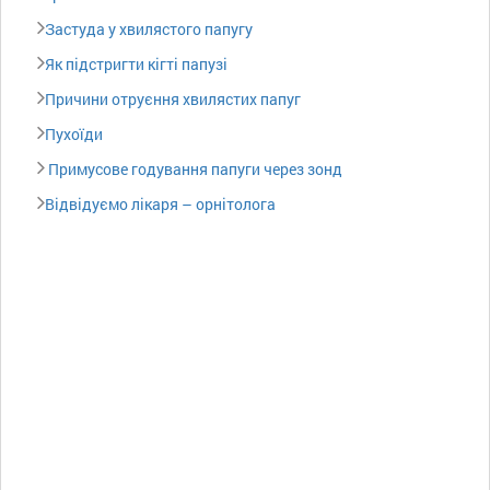
Застуда у хвилястого папугу
Як підстригти кігті папузі
Причини отруєння хвилястих папуг
Пухоїди
Примусове годування папуги через зонд
Відвідуємо лікаря – орнітолога