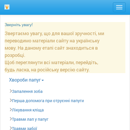
Togg
navig
Зверніть увагу!
Звертаємо увагу, що для вашої зручності, ми
переводимо матеріали сайту на українську
мову. На даному етапі сайт знаходиться в
розробці.
Щоб переглянути всі матеріали, перейдіть,
будь ласка, на російську версію сайту.
Xвороби папуг
Запалення зоба
Перша допомога при отруєнні папуги
Лікування кліща
Травми лап у папуг
Травми забої