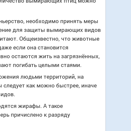
количество вымирающих птиц можно
оньерство, необходимо принять меры
чение для защиты вымирающих видов
битают. Общеизвестно, что животные
даже если она становится
ивно остаются жить на загрязнённых,
нают погибать целыми стаями.
тожения людьми территорий, на
 следует как можно быстрее, иначе
видов.
одятся жирафы. А такое
перь причислено к разряду