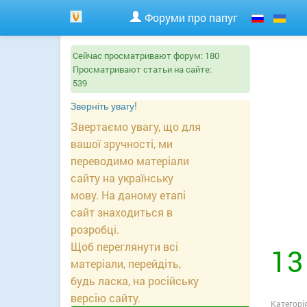
Форуми про папуг
Сейчас просматривают форум:
180
Просматривают статьи на сайте:
539
Зверніть увагу!
Звертаємо увагу, що для
вашої зручності, ми
переводимо матеріали
сайту на українську
мову. На даному етапі
сайт знаходиться в
розробці.
Щоб переглянути всі
13
матеріали, перейдіть,
будь ласка, на російську
версію сайту.
Категорі