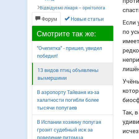
проти
Відвідуємо лікаря – орнітолога
спаст
Форум
Новые статьи
Если 
Смотрите так же:
по ус
имеет
"Очепятка" - пришел, увидел
редко
победил!
непри
лишён
13 видов птиц объявлены
вымершими
Учёны
котор
В аэропорту Тайваня из-за
биосф
халатности погибли более
тысячи попугаев
Так, 
удиви
В Испании хозяину попугая
грозит судебный иск за
исчез
поведение питомца