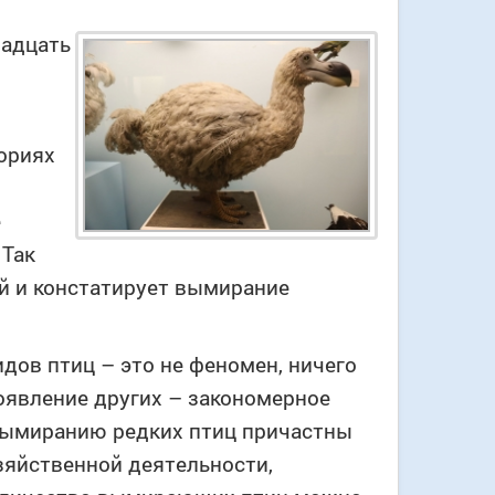
надцать
ориях
е
 Так
й и констатирует вымирание
дов птиц – это не феномен, ничего
оявление других – закономерное
 вымиранию редких птиц причастны
зяйственной деятельности,