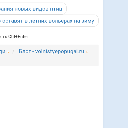
вания новых видов птиц
 оставят в летних вольерах на зиму
іть Ctrl+Enter
ди
Блог - volnistyepopugai.ru