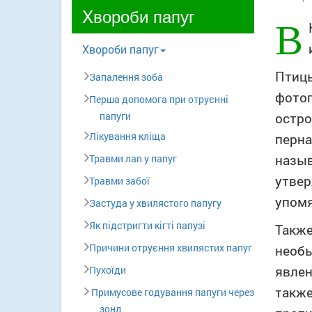
Xвороби папуг
В
Xвороби папуг
Птицы
Запалення зоба
фотог
Перша допомога при отруєнні
остро
папуги
Лікування кліща
перна
назыв
Травми лап у папуг
утвер
Травми забої
упомя
Застуда у хвилястого папугу
Як підстригти кігті папузі
Также
Причини отруєння хвилястих папуг
необы
явлен
Пухоїди
также
Примусове годування папуги через
зонд