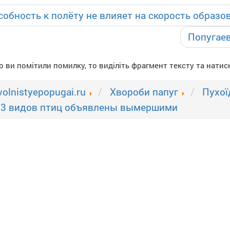
собность к полёту не влияет на скорость образо
Попугаев
 ви помітили помилку, то виділіть фрагмент тексту та натисн
volnistyepopugai.ru
Xвороби папуг
Пухої
13 видов птиц объявлены вымершими