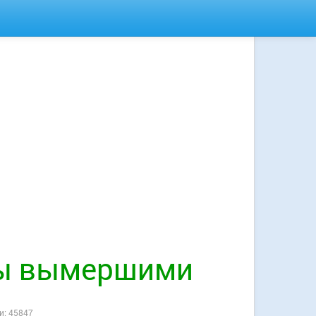
ны вымершими
и: 45847