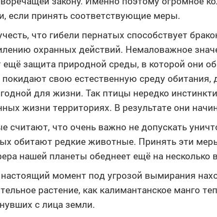
воречащей закону. Именно поэтому огромное 
и, если принять соответствующие меры.
учесть, что гибели пернатых способствует брак
илению охранных действий. Немаловажное зна
 ещё защита природной среды, в которой они о
 покидают свою естественную среду обитания, 
годной для жизни. Так птицы нередко инстинкт
ных жизни территориях. В результате они начи
е считают, что очень важно не допускать унич
ых обитают редкие животные. Принять эти меры
ера нашей планеты обеднеет ещё на несколько 
в настоящий момент под угрозой вымирания нах
тельное растение, как калимантанское манго те
нувших c лица земли.