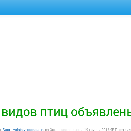
 видов птиц объявле
я:
Блог - volnistyepopugai.ru
Останнє оновлення: 19 грудня 2016
Перегляд