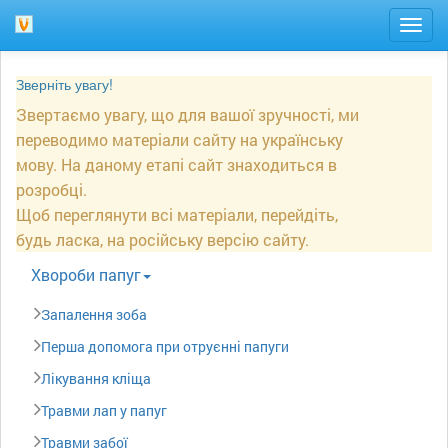
Togg
navig
Зверніть увагу!
Звертаємо увагу, що для вашої зручності, ми
переводимо матеріали сайту на українську
мову. На даному етапі сайт знаходиться в
розробці.
Щоб переглянути всі матеріали, перейдіть,
будь ласка, на російську версію сайту.
Xвороби папуг
Запалення зоба
Перша допомога при отруєнні папуги
Лікування кліща
Травми лап у папуг
Травми забої