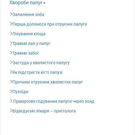
Xвороби папуг
Запалення зоба
Перша допомога при отруєнні папуги
Лікування кліща
Травми лап у папуг
Травми забої
Застуда у хвилястого папугу
Як підстригти кігті папузі
Причини отруєння хвилястих папуг
Пухоїди
Примусове годування папуги через зонд
Відвідуємо лікаря – орнітолога