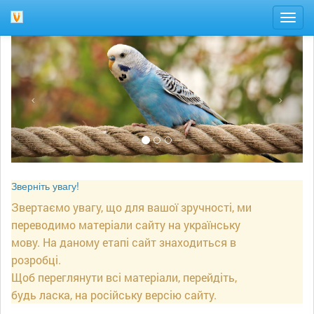
Togg
navig
Зверніть увагу!
Звертаємо увагу, що для вашої зручності, ми
переводимо матеріали сайту на українську
мову. На даному етапі сайт знаходиться в
розробці.
Щоб переглянути всі матеріали, перейдіть,
будь ласка, на російську версію сайту.