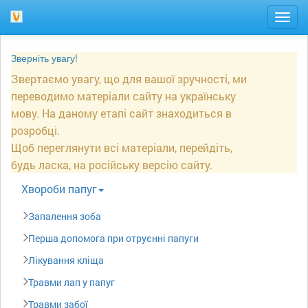
Togg
navig
Зверніть увагу!
Звертаємо увагу, що для вашої зручності, ми
переводимо матеріали сайту на українську
мову. На даному етапі сайт знаходиться в
розробці.
Щоб переглянути всі матеріали, перейдіть,
будь ласка, на російську версію сайту.
Xвороби папуг
Запалення зоба
Перша допомога при отруєнні папуги
Лікування кліща
Травми лап у папуг
Травми забої