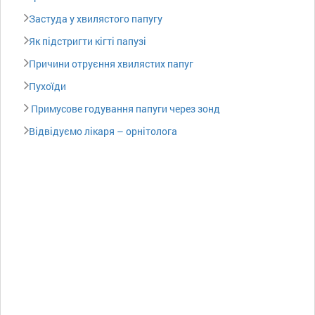
Застуда у хвилястого папугу
Як підстригти кігті папузі
Причини отруєння хвилястих папуг
Пухоїди
Примусове годування папуги через зонд
Відвідуємо лікаря – орнітолога