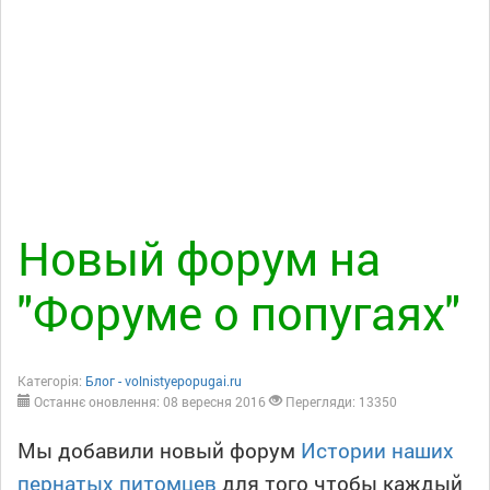
Новый форум на
"Форуме о попугаях"
Категорія:
Блог - volnistyepopugai.ru
Останнє оновлення: 08 вересня 2016
Перегляди: 13350
Мы добавили новый форум
Истории наших
пернатых питомцев
для того чтобы каждый