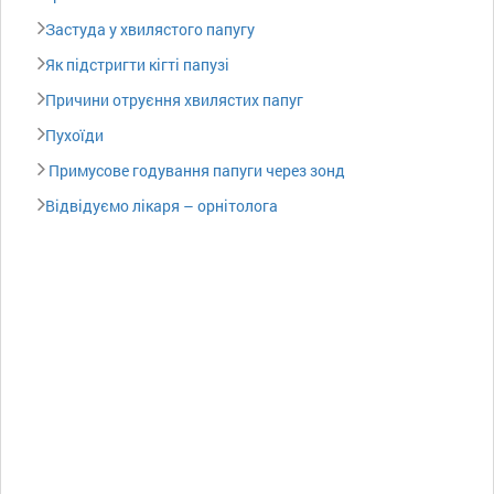
Застуда у хвилястого папугу
Як підстригти кігті папузі
Причини отруєння хвилястих папуг
Пухоїди
Примусове годування папуги через зонд
Відвідуємо лікаря – орнітолога