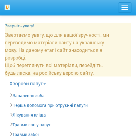
Togg
navig
Зверніть увагу!
Звертаємо увагу, що для вашої зручності, ми
переводимо матеріали сайту на українську
мову. На даному етапі сайт знаходиться в
розробці.
Щоб переглянути всі матеріали, перейдіть,
будь ласка, на російську версію сайту.
Xвороби папуг
Запалення зоба
Перша допомога при отруєнні папуги
Лікування кліща
Травми лап у папуг
Травми забої